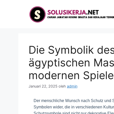
Langsung
ke
isi
Die Symbolik de
ägyptischen Mas
modernen Spiel
Januari 22, 2025
oleh
admin
Der menschliche Wunsch nach Schutz und Si
Symbolen wider, die in verschiedenen Kultur
Schutzsymbole sind nicht nur dekorative Elem