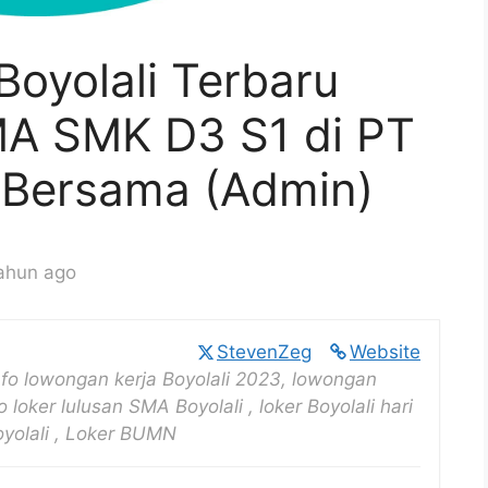
oyolali Terbaru
MA SMK D3 S1 di PT
i Bersama (Admin)
ahun ago
StevenZeg
Website
nfo lowongan kerja Boyolali 2023, lowongan
o loker lulusan SMA Boyolali , loker Boyolali hari
Boyolali , Loker BUMN