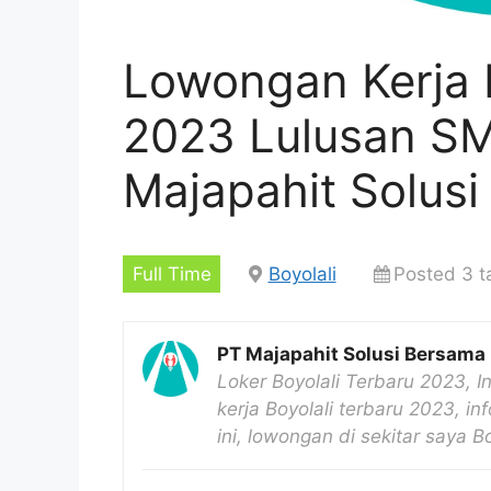
Lowongan Kerja B
2023 Lulusan S
Majapahit Solus
Full Time
Boyolali
Posted 3 t
PT Majapahit Solusi Bersama
Loker Boyolali Terbaru 2023, I
kerja Boyolali terbaru 2023, inf
ini, lowongan di sekitar saya 