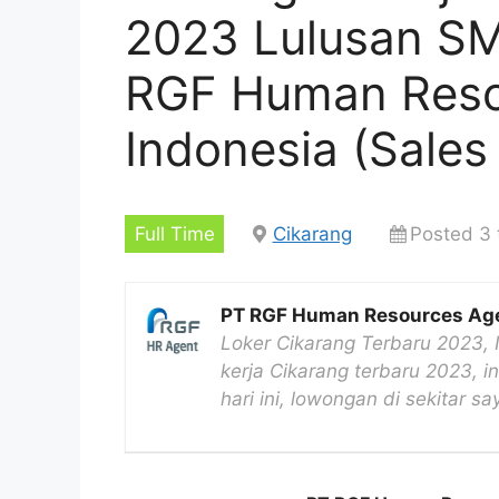
2023 Lulusan S
RGF Human Reso
Indonesia (Sales
Full Time
Cikarang
Posted 3 
PT RGF Human Resources Age
Loker Cikarang Terbaru 2023, 
kerja Cikarang terbaru 2023, i
hari ini, lowongan di sekitar 