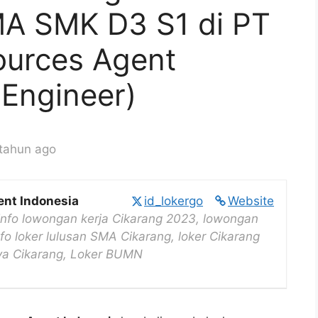
MA SMK D3 S1 di PT
urces Agent
 Engineer)
tahun ago
nt Indonesia
id_lokergo
Website
Info lowongan kerja Cikarang 2023, lowongan
nfo loker lulusan SMA Cikarang, loker Cikarang
saya Cikarang, Loker BUMN