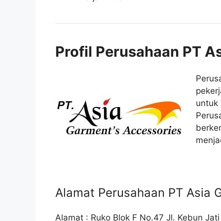
Profil Perusahaan PT A
Perus
peker
untuk 
Perusa
berke
menjad
Alamat Perusahaan PT Asia 
Alamat : Ruko Blok F No.47 Jl. Kebun Jat