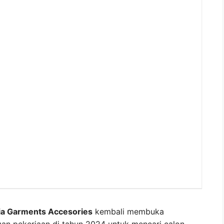
a Garments Accesories
kembali membuka
an pekerjaan di tahun 2024 untuk mencari calon