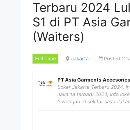
Terbaru 2024 L
S1 di PT Asia Ga
(Waiters)
Full Time
Jakarta
Posted 2 t
PT Asia Garments Accesorie
Loker Jakarta Terbaru 2024, I
Jakarta terbaru 2024, info loke
lowongan di sekitar saya Jaka