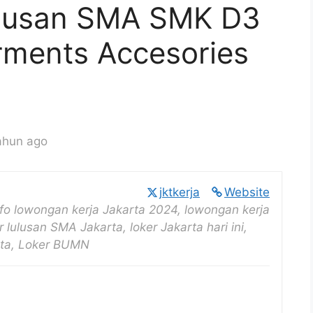
ulusan SMA SMK D3
rments Accesories
ahun ago
s
jktkerja
Website
nfo lowongan kerja Jakarta 2024, lowongan kerja
r lulusan SMA Jakarta, loker Jakarta hari ini,
rta, Loker BUMN