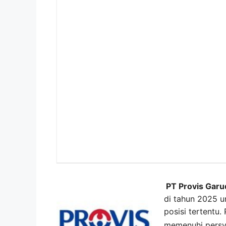
PT Provis Garu
di tahun 2025 u
posisi tertentu
memenuhi persy