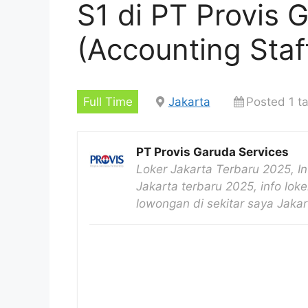
S1 di PT Provis 
(Accounting Staf
Full Time
Jakarta
Posted 1 t
PT Provis Garuda Services
Loker Jakarta Terbaru 2025, I
Jakarta terbaru 2025, info loke
lowongan di sekitar saya Jaka