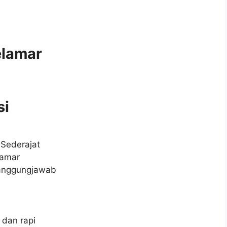
elamar
si
 Sederajat
lamar
 Tanggungjawab
 dan rapi