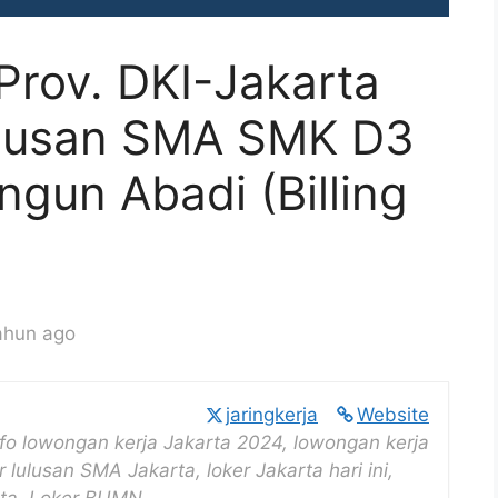
Prov. DKI-Jakarta
ulusan SMA SMK D3
ngun Abadi (Billing
ahun ago
jaringkerja
Website
nfo lowongan kerja Jakarta 2024, lowongan kerja
r lulusan SMA Jakarta, loker Jakarta hari ini,
rta, Loker BUMN