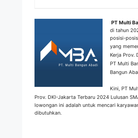
PT Multi B
di tahun 20
posisi-posi
yang memen
Kerja
Prov. 
PT Multi Ba
Bangun Aba
Kini,
PT Mul
Prov. DKI-Jakarta Terbaru 2024 Lulusan S
lowongan ini adalah untuk mencari karyawa
dibutuhkan.