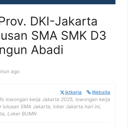
Prov. DKI-Jakarta
ulusan SMA SMK D3
angun Abadi
ahun ago
jktkerja
Website
nfo lowongan kerja Jakarta 2025, lowongan kerja
r lulusan SMA Jakarta, loker Jakarta hari ini,
rta, Loker BUMN