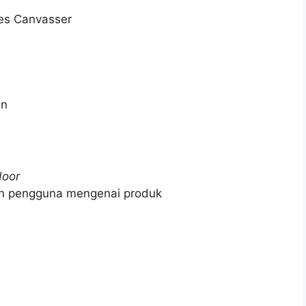
es Canvasser
an
door
on pengguna mengenai produk