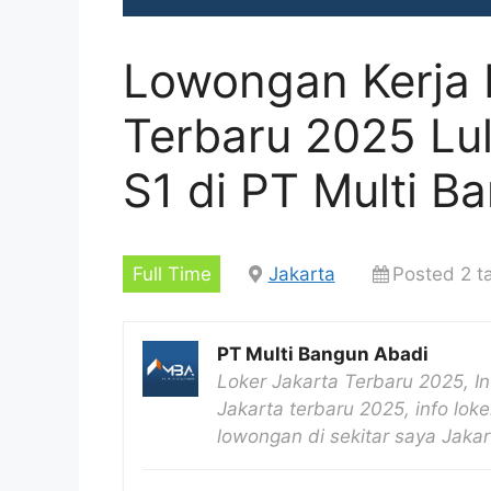
Lowongan Kerja 
Terbaru 2025 L
S1 di PT Multi B
Full Time
Jakarta
Posted 2 t
PT Multi Bangun Abadi
Loker Jakarta Terbaru 2025, I
Jakarta terbaru 2025, info loke
lowongan di sekitar saya Jaka