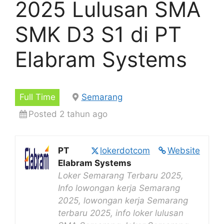
2025 Lulusan SMA
SMK D3 S1 di PT
Elabram Systems
Full Time
Semarang
Posted 2 tahun ago
PT
lokerdotcom
Website
Elabram Systems
Loker Semarang Terbaru 2025,
Info lowongan kerja Semarang
2025, lowongan kerja Semarang
terbaru 2025, info loker lulusan