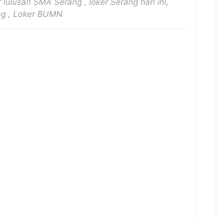
 lulusan SMA Serang , loker Serang hari ini,
ng , Loker BUMN