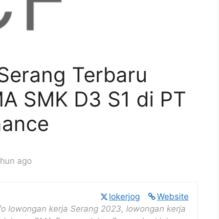
Serang Terbaru
MA SMK D3 S1 di PT
nance
ahun ago
lokerjog
Website
fo lowongan kerja Serang 2023, lowongan kerja