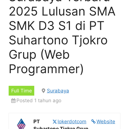
2025 Lulusan SMA
SMK D3 S1 di PT
Suhartono Tjokro
Grup (Web
Programmer)
Full Time
Surabaya
Posted 1 tahun ago
PT
lokerdotcom
Website
Suhartono Tjokro Grup