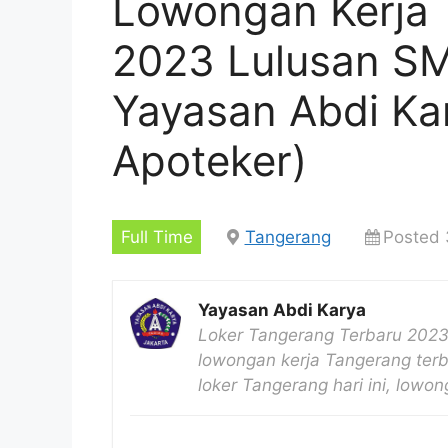
Lowongan Kerja 
2023 Lulusan S
Yayasan Abdi Kar
Apoteker)
Full Time
Tangerang
Posted 
Yayasan Abdi Karya
Loker Tangerang Terbaru 2023
lowongan kerja Tangerang terb
loker Tangerang hari ini, low