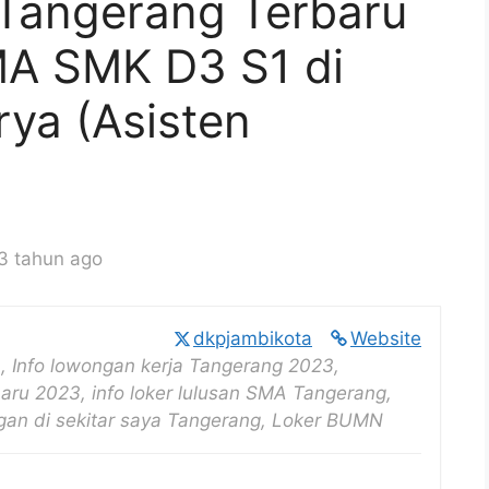
Tangerang Terbaru
MA SMK D3 S1 di
ya (Asisten
3 tahun ago
dkpjambikota
Website
, Info lowongan kerja Tangerang 2023,
aru 2023, info loker lulusan SMA Tangerang,
ongan di sekitar saya Tangerang, Loker BUMN