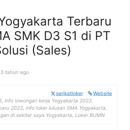
Yogyakarta Terbaru
MA SMK D3 S1 di PT
olusi (Sales)
 3 tahun ago
serikatloker
Website
, Info lowongan kerja Yogyakarta 2023,
baru 2023, info loker lulusan SMA Yogyakarta,
ongan di sekitar saya Yogyakarta, Loker BUMN