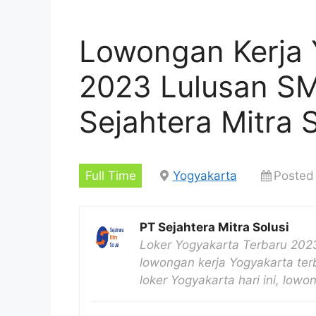
Lowongan Kerja 
2023 Lulusan S
Sejahtera Mitra S
Full Time
Yogyakarta
Posted
PT Sejahtera Mitra Solusi
Loker Yogyakarta Terbaru 2023
lowongan kerja Yogyakarta ter
loker Yogyakarta hari ini, low