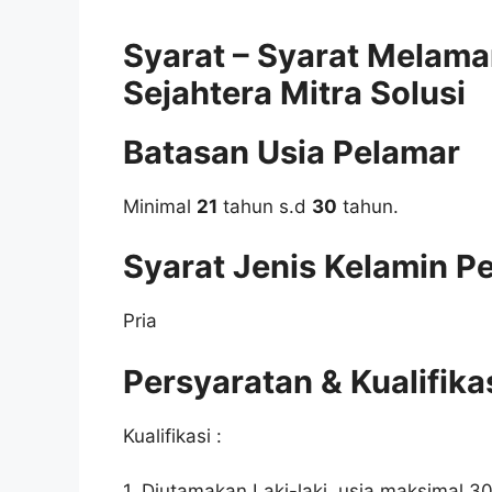
Syarat – Syarat Melama
Sejahtera Mitra Solusi
Batasan Usia Pelamar
Minimal
21
tahun s.d
30
tahun.
Syarat Jenis Kelamin P
Pria
Persyaratan & Kualifika
Kualifikasi :
1. Diutamakan Laki-laki, usia maksimal 30