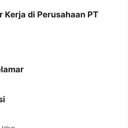
r Kerja di Perusahaan PT
elamar
si
 tahun.