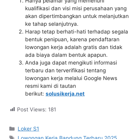
Hanya pelamar yang memenuhi
kualifikasi dan visi misi perusahaan yang
akan dipertimbangkan untuk melanjutkan
ke tahap selanjutnya.
Harap tetap berhati-hati terhadap segala
bentuk penipuan, karena pendaftaran
lowongan kerja adalah gratis dan tidak
ada biaya dalam bentuk apapun.
Anda juga dapat mengikuti informasi
terbaru dan terverifikasi tentang
lowongan kerja melalui Google News
resmi kami di tautan
berikut:
solusikerja.net
Post Views:
181
Kategori
Loker S1
Tag
Lowongan Kerja Bandung Terbaru 2025