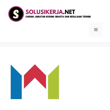
Langsung
ke
isi
Menu