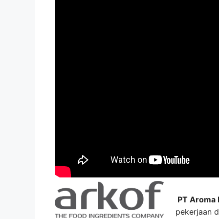
PT Aroma K
pekerjaan d