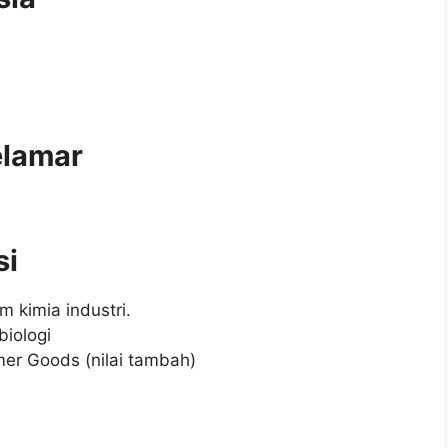
elamar
si
m kimia industri.
iologi
er Goods (nilai tambah)