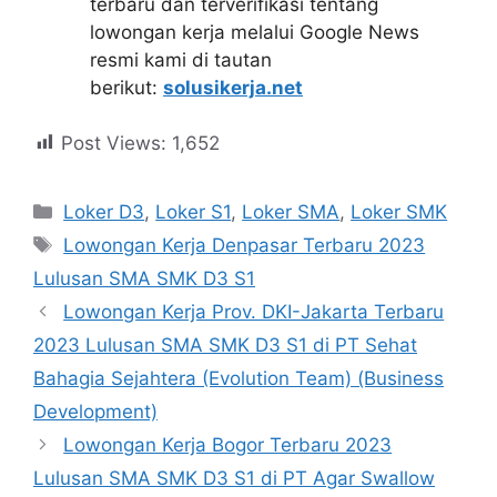
terbaru dan terverifikasi tentang
lowongan kerja melalui Google News
resmi kami di tautan
berikut:
solusikerja.net
Post Views:
1,652
Kategori
Loker D3
,
Loker S1
,
Loker SMA
,
Loker SMK
Tag
Lowongan Kerja Denpasar Terbaru 2023
Lulusan SMA SMK D3 S1
Lowongan Kerja Prov. DKI-Jakarta Terbaru
2023 Lulusan SMA SMK D3 S1 di PT Sehat
Bahagia Sejahtera (Evolution Team) (Business
Development)
Lowongan Kerja Bogor Terbaru 2023
Lulusan SMA SMK D3 S1 di PT Agar Swallow