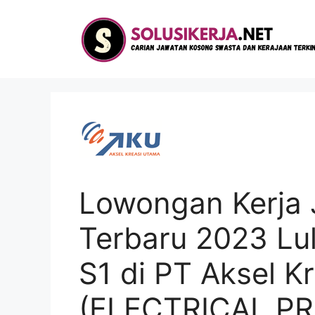
Langsung
ke
isi
Lowongan Kerja 
Terbaru 2023 L
S1 di PT Aksel K
(ELECTRICAL P