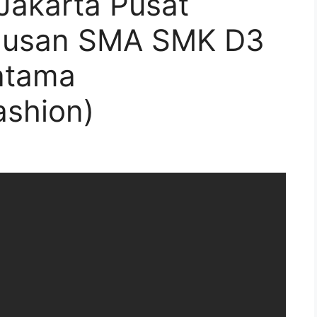
Jakarta Pusat
ulusan SMA SMK D3
ratama
ashion)