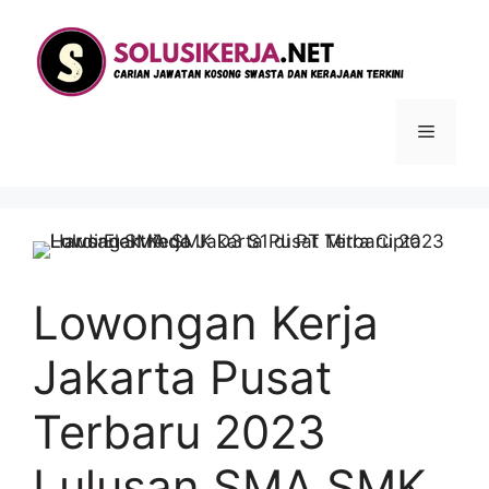
Langsung
ke
isi
Menu
Lowongan Kerja
Jakarta Pusat
Terbaru 2023
Lulusan SMA SMK