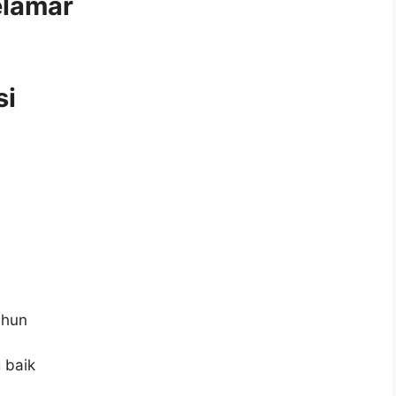
elamar
si
ahun
 baik