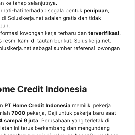
n ke tahap selanjutnya.
rhati-hati terhadap segala bentuk
penipuan
,
di Solusikerja.net adalah gratis dan tidak
pun.
ormasi lowongan kerja terbaru dan
terverifikasi
,
esmi kami di tautan berikut: Solusikerja.net.
lusikerja.net sebagai sumber referensi lowongan
ome Credit Indonesia
an
PT Home Credit Indonesia
memiliki pekerja
mlah
7000
pekerja, Gaji untuk pekerja baru saat
4 sampai 9 juta
. Perusahaan yang terletak di
elatan ini terus berkembang dan mengundang