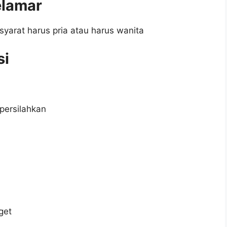
elamar
syarat harus pria atau harus wanita
si
persilahkan
get