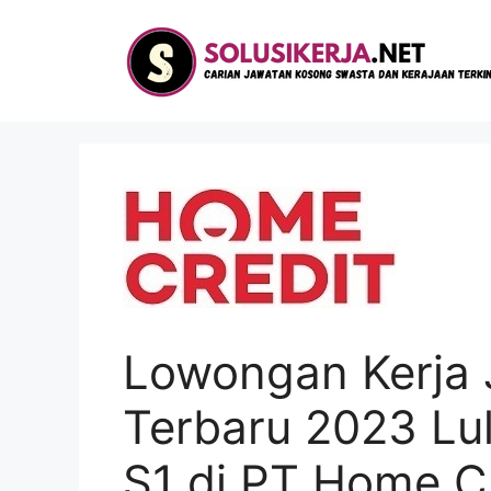
Langsung
ke
isi
Lowongan Kerja 
Terbaru 2023 L
S1 di PT Home Cr