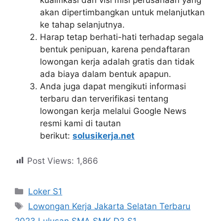
kualifikasi dan visi misi perusahaan yang
akan dipertimbangkan untuk melanjutkan
ke tahap selanjutnya.
Harap tetap berhati-hati terhadap segala
bentuk penipuan, karena pendaftaran
lowongan kerja adalah gratis dan tidak
ada biaya dalam bentuk apapun.
Anda juga dapat mengikuti informasi
terbaru dan terverifikasi tentang
lowongan kerja melalui Google News
resmi kami di tautan
berikut:
solusikerja.net
Post Views:
1,866
Kategori
Loker S1
Tag
Lowongan Kerja Jakarta Selatan Terbaru
2023 Lulusan SMA SMK D3 S1