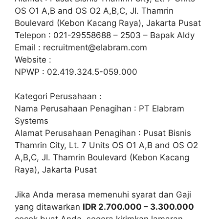
OS O1 A,B and OS O2 A,B,C, JI. Thamrin
Boulevard (Kebon Kacang Raya), Jakarta Pusat
Telepon : 021-29558688 – 2503 – Bapak Aldy
Email :
recruitment@elabram.com
Website :
NPWP : 02.419.324.5-059.000
Kategori Perusahaan :
Nama Perusahaan Penagihan : PT Elabram
Systems
Alamat Perusahaan Penagihan : Pusat Bisnis
Thamrin City, Lt. 7 Units OS O1 A,B and OS O2
A,B,C, JI. Thamrin Boulevard (Kebon Kacang
Raya), Jakarta Pusat
Jika Anda merasa memenuhi syarat dan Gaji
yang ditawarkan
IDR 2.700.000 – 3.300.000
cocok buat Anda, segera kirimkan lamaran