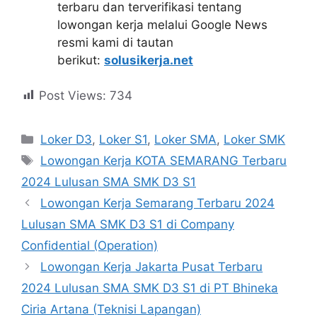
terbaru dan terverifikasi tentang
lowongan kerja melalui Google News
resmi kami di tautan
berikut:
solusikerja.net
Post Views:
734
Kategori
Loker D3
,
Loker S1
,
Loker SMA
,
Loker SMK
Tag
Lowongan Kerja KOTA SEMARANG Terbaru
2024 Lulusan SMA SMK D3 S1
Lowongan Kerja Semarang Terbaru 2024
Lulusan SMA SMK D3 S1 di Company
Confidential (Operation)
Lowongan Kerja Jakarta Pusat Terbaru
2024 Lulusan SMA SMK D3 S1 di PT Bhineka
Ciria Artana (Teknisi Lapangan)