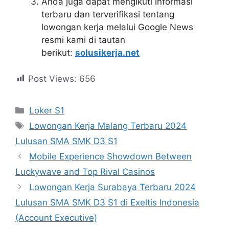
Anda juga dapat mengikuti informasi
terbaru dan terverifikasi tentang
lowongan kerja melalui Google News
resmi kami di tautan
berikut:
solusikerja.net
Post Views:
656
Kategori
Loker S1
Tag
Lowongan Kerja Malang Terbaru 2024
Lulusan SMA SMK D3 S1
Mobile Experience Showdown Between
Luckywave and Top Rival Casinos
Lowongan Kerja Surabaya Terbaru 2024
Lulusan SMA SMK D3 S1 di Exeltis Indonesia
(Account Executive)