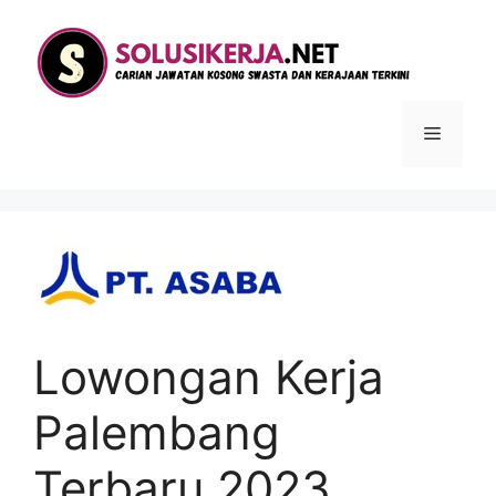
Langsung
ke
isi
Menu
Lowongan Kerja
Palembang
Terbaru 2023