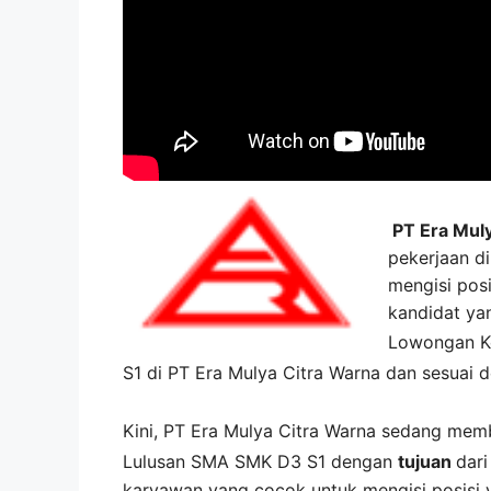
PT Era Muly
pekerjaan d
mengisi posi
kandidat ya
Lowongan K
S1 di
PT Era Mulya Citra Warna
dan sesuai d
Kini,
PT Era Mulya Citra Warna
sedang mem
Lulusan SMA SMK D3 S1 dengan
tujuan
dar
karyawan yang cocok untuk mengisi posisi 