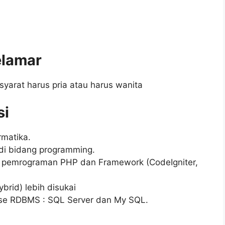
elamar
syarat harus pria atau harus wanita
si
rmatika.
di bidang programming.
pemrograman PHP dan Framework (CodeIgniter,
brid) lebih disukai
e RDBMS : SQL Server dan My SQL.