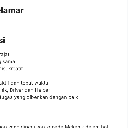
elamar
si
ajat
g sama
s, kreatif
n
aktif dan tepat waktu
ik, Driver dan Helper
tugas yang diberikan dengan baik
an yang diperlukan kepada Mekanik dalam hal