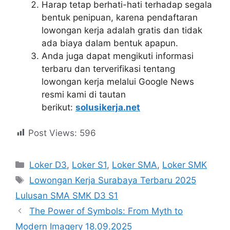
Harap tetap berhati-hati terhadap segala
bentuk penipuan, karena pendaftaran
lowongan kerja adalah gratis dan tidak
ada biaya dalam bentuk apapun.
Anda juga dapat mengikuti informasi
terbaru dan terverifikasi tentang
lowongan kerja melalui Google News
resmi kami di tautan
berikut:
solusikerja.net
Post Views:
596
Kategori
Loker D3
,
Loker S1
,
Loker SMA
,
Loker SMK
Tag
Lowongan Kerja Surabaya Terbaru 2025
Lulusan SMA SMK D3 S1
The Power of Symbols: From Myth to
Modern Imagery 18.09.2025