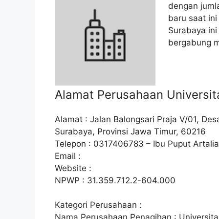
dengan jum
baru saat in
Surabaya in
bergabung me
Alamat Perusahaan Universit
Alamat : Jalan Balongsari Praja V/01, De
Surabaya, Provinsi Jawa Timur, 60216
Telepon : 0317406783 – Ibu Puput Artali
Email :
Website :
NPWP : 31.359.712.2-604.000
Kategori Perusahaan :
Nama Perusahaan Penagihan : Universita