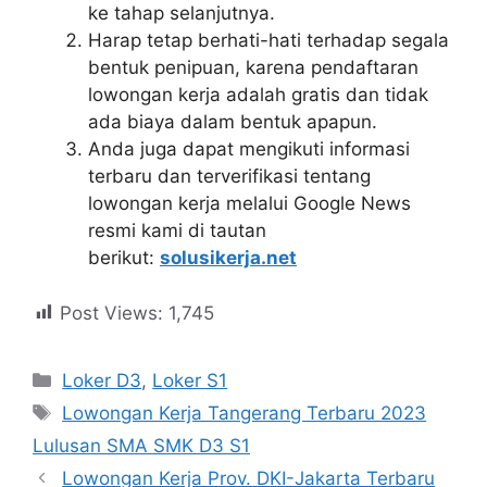
ke tahap selanjutnya.
Harap tetap berhati-hati terhadap segala
bentuk penipuan, karena pendaftaran
lowongan kerja adalah gratis dan tidak
ada biaya dalam bentuk apapun.
Anda juga dapat mengikuti informasi
terbaru dan terverifikasi tentang
lowongan kerja melalui Google News
resmi kami di tautan
berikut:
solusikerja.net
Post Views:
1,745
Kategori
Loker D3
,
Loker S1
Tag
Lowongan Kerja Tangerang Terbaru 2023
Lulusan SMA SMK D3 S1
Lowongan Kerja Prov. DKI-Jakarta Terbaru