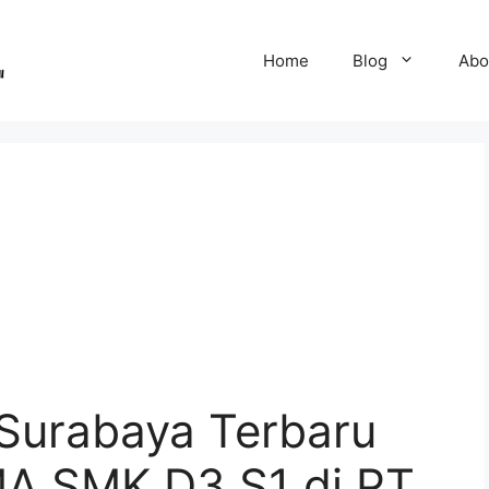
Home
Blog
Abo
Surabaya Terbaru
A SMK D3 S1 di PT