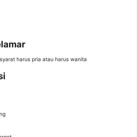
elamar
syarat harus pria atau harus wanita
si
ing