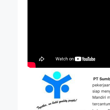
PT Sumbe
pekerjaan
siap meng
Mandiri 
tercantu